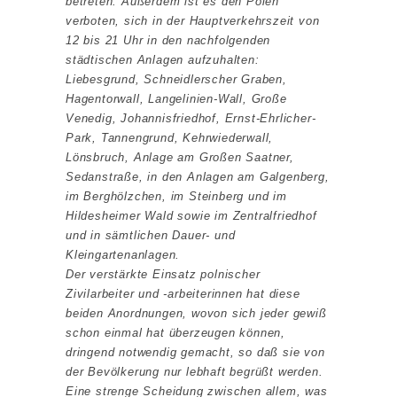
betreten. Außerdem ist es den Polen
verboten, sich in der Hauptverkehrszeit von
12 bis 21 Uhr in den nachfolgenden
städtischen Anlagen aufzuhalten:
Liebesgrund, Schneidlerscher Graben,
Hagentorwall, Langelinien-Wall, Große
Venedig, Johannisfriedhof, Ernst-Ehrlicher-
Park, Tannengrund, Kehrwiederwall,
Lönsbruch, Anlage am Großen Saatner,
Sedanstraße, in den Anlagen am Galgenberg,
im Berghölzchen, im Steinberg und im
Hildesheimer Wald sowie im Zentralfriedhof
und in sämtlichen Dauer- und
Kleingartenanlagen.
Der verstärkte Einsatz polnischer
Zivilarbeiter und -arbeiterinnen hat diese
beiden Anordnungen, wovon sich jeder gewiß
schon einmal hat überzeugen können,
dringend notwendig gemacht, so daß sie von
der Bevölkerung nur lebhaft begrüßt werden.
Eine strenge Scheidung zwischen allem, was