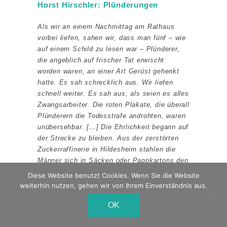
Horst Hirschler: Plünderungen
Als wir an einem Nachmittag am Rathaus
vorbei liefen, sahen wir, dass man fünf – wie
auf einem Schild zu lesen war – Plünderer,
die angeblich auf frischer Tat erwischt
worden waren, an einer Art Gerüst gehenkt
hatte. Es sah schrecklich aus. Wir liefen
schnell weiter. Es sah aus, als seien es alles
Zwangsarbeiter. Die roten Plakate, die überall
Plünderern die Todesstrafe androhten, waren
unübersehbar. […] Die Ehrlichkeit begann auf
der Strecke zu bleiben. Aus der zerstörten
Zuckerraffinerie in Hildesheim stahlen die
Männer sich in Säcken oder Pappkartons den
braunen Rohrzucker. Die Fußböden der O-
Diese Website benutzt Cookies. Wenn Sie die Website
Busse waren ganz klebrig, weil das Zeug
weiterhin nutzen, gehen wir von Ihrem Einverständnis aus.
feucht war und tropfte.
OK
Wir hatten keinen Vater mehr, der uns etwas
hätte holen können. Da brachten Freunde