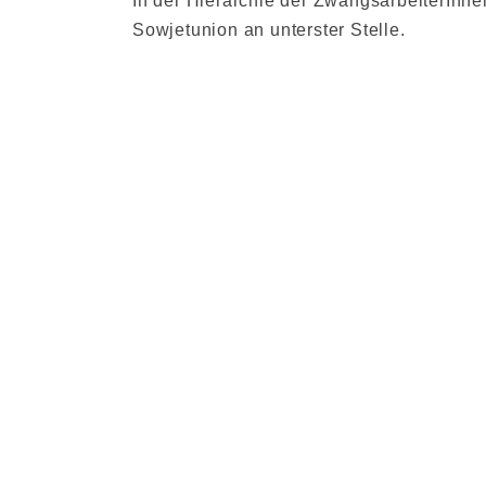
In der Hierarchie der ZwangsarbeiterInn
Sowjetunion an unterster Stelle.